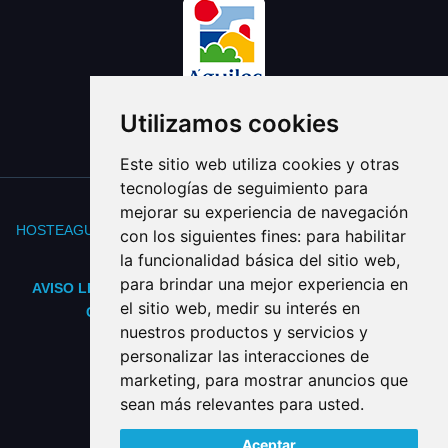
Utilizamos cookies
Este sitio web utiliza cookies y otras
tecnologías de seguimiento para
mejorar su experiencia de navegación
HOSTEAGUILAS
- Asociación de Hostelería y Turismo de Águilas.
con los siguientes fines:
para habilitar
Web diseñada por Leovinci Consulting
la funcionalidad básica del sitio web
,
para brindar una mejor experiencia en
AVISO LEGAL
-
POLÍTICA DE PRIVACIDAD
-
POLÍTICA DE
el sitio web
,
medir su interés en
COOKIES
-
PREFERENCIAS DE COOKIES
nuestros productos y servicios y
personalizar las interacciones de
marketing
,
para mostrar anuncios que
sean más relevantes para usted
.
Aceptar